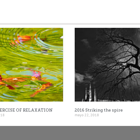
XERCISE OF RELAXATION
2016 Striking the spire
018
mayo 22, 2018