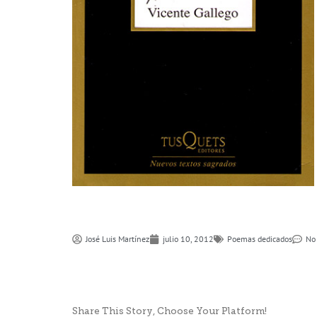
José Luis Martí­nez
julio 10, 2012
Poemas dedicados
No
Share This Story, Choose Your Platform!