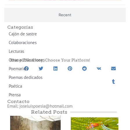
Recent
Categorías
Cajón de sastre
Colaboraciones
Lecturas
Otras publicaciones
Share This Story, Choose Your Platform!
Poemarios
Poemas dedicados
Poética
Prensa
Contacto
Email: joseluispoesia@hotmail.com
Related Posts