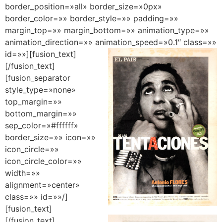
border_position=»all» border_size=»0px»
border_color=»» border_style=»» padding=»»
margin_top=»» margin_bottom=»» animation_type=»»
animation_direction=»» animation_speed=»0.1″ class=»»
id=»»][fusion_text]
[/fusion_text]
[fusion_separator
style_type=»none»
top_margin=»»
bottom_margin=»»
sep_color=»#ffffff»
border_size=»» icon=»»
icon_circle=»»
icon_circle_color=»»
width=»»
alignment=»center»
class=»» id=»»/]
[fusion_text]
[/fusion_text]