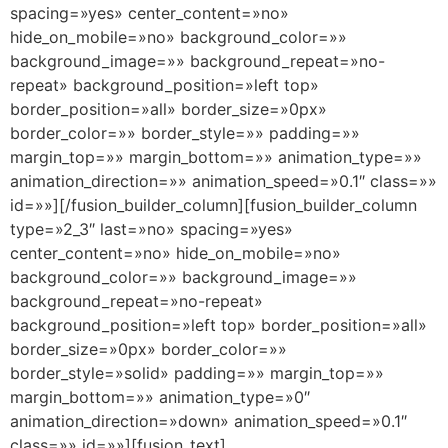
spacing=»yes» center_content=»no»
hide_on_mobile=»no» background_color=»»
background_image=»» background_repeat=»no-
repeat» background_position=»left top»
border_position=»all» border_size=»0px»
border_color=»» border_style=»» padding=»»
margin_top=»» margin_bottom=»» animation_type=»»
animation_direction=»» animation_speed=»0.1″ class=»»
id=»»][/fusion_builder_column][fusion_builder_column
type=»2_3″ last=»no» spacing=»yes»
center_content=»no» hide_on_mobile=»no»
background_color=»» background_image=»»
background_repeat=»no-repeat»
background_position=»left top» border_position=»all»
border_size=»0px» border_color=»»
border_style=»solid» padding=»» margin_top=»»
margin_bottom=»» animation_type=»0″
animation_direction=»down» animation_speed=»0.1″
class=»» id=»»][fusion_text]